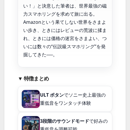
い！」と決意した筆者は、
世界最強の磁
力スマホリング
を求めて旅に出る。
Amazonという果てしない世界をさまよ
い歩き、ときにはレビューの荒波に揉ま
れ、ときには価格の迷宮をさまよい、つ
いには数々の“伝説級スマホリング”を発
掘してきた──。
▼ 特徴まとめ
ULT ボタン
でソニー史上最強の
重低音をワンタッチ体験
3段階のサウンドモード
で好みの
重低音を調整可能