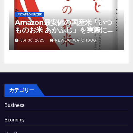
UNCATEGORIZED
Amazon最安値の国産米「いつ
ものお米 あかふじ」を実際に食
べてみた結果
8月 30, 2025
REVIEW_WATCHDOG
カテゴリー
Business
Economy