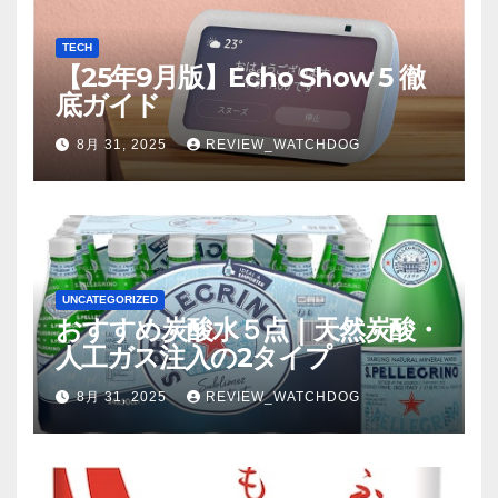
TECH
【25年9月版】Echo Show 5 徹
底ガイド
8月 31, 2025
REVIEW_WATCHDOG
UNCATEGORIZED
おすすめ炭酸水５点｜天然炭酸・
人工ガス注入の2タイプ
8月 31, 2025
REVIEW_WATCHDOG