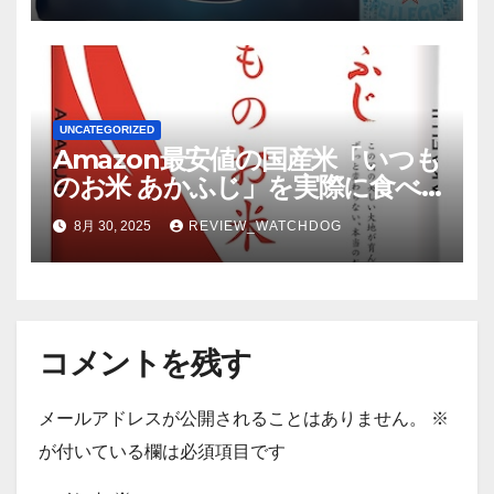
UNCATEGORIZED
Amazon最安値の国産米「いつも
のお米 あかふじ」を実際に食べ
てみた結果
8月 30, 2025
REVIEW_WATCHDOG
コメントを残す
メールアドレスが公開されることはありません。
※
が付いている欄は必須項目です