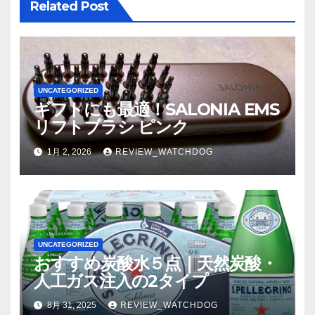
Related Post
ン
UNCATEGORIZED
ギフトにも最適！SALONIA EMS
リフトブラシ ピンク
1月 2, 2026
REVIEW_WATCHDOG
UNCATEGORIZED
おすすめ炭酸水５点｜天然炭酸・
人工ガス注入の2タイプ
8月 31, 2025
REVIEW_WATCHDOG