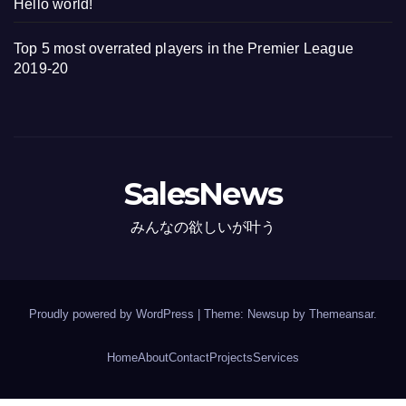
Hello world!
Top 5 most overrated players in the Premier League
2019-20
SalesNews
みんなの欲しいが叶う
Proudly powered by WordPress
|
Theme: Newsup by
Themeansar
.
Home
About
Contact
Projects
Services