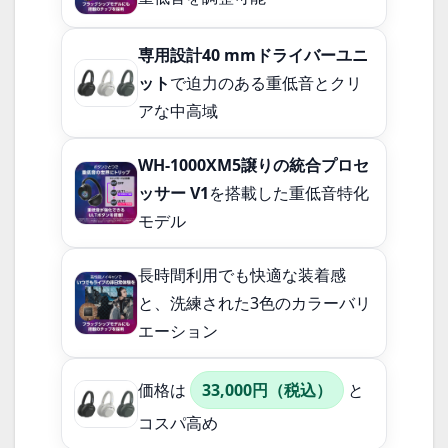
専用設計40 mmドライバーユニ
ット
で迫力のある重低音とクリ
アな中高域
WH-1000XM5譲りの統合プロセ
ッサー V1
を搭載した重低音特化
モデル
長時間利用でも快適な装着感
と、洗練された3色のカラーバリ
エーション
価格は
33,000円（税込）
と
コスパ高め