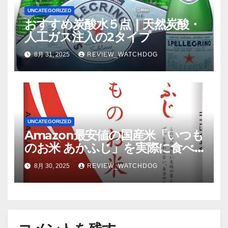
UNCATEGORIZED
おすすめ炭酸水５点｜天然炭酸・
人工ガス注入の2タイプ
8月 31, 2025
REVIEW_WATCHDOG
UNCATEGORIZED
Amazon最安値の国産米「いつも
のお米 あかふじ」を実際に食べ
てみた結果
8月 30, 2025
REVIEW_WATCHDOG