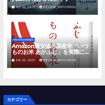
8月 31, 2025
REVIEW_WATCHDOG
UNCATEGORIZED
Amazon最安値の国産米「いつ
ものお米 あかふじ」を実際に食
べてみた結果
8月 30, 2025
REVIEW_WATCHDOG
カテゴリー