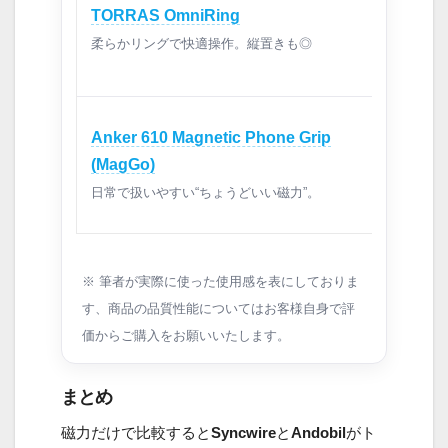
TORRAS OmniRing
柔らかリングで快適操作。縦置きも◎
Anker 610 Magnetic Phone Grip
(MagGo)
日常で扱いやすい“ちょうどいい磁力”。
※ 筆者が実際に使った使用感を表にしておりま
す、商品の品質性能についてはお客様自身で評
価からご購入をお願いいたします。
まとめ
磁力だけで比較すると
Syncwire
と
Andobil
がト