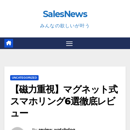
Skip
SalesNews
to
content
みんなの欲しいが叶う
UNCATEGORIZED
【磁力重視】マグネット式
スマホリング6選徹底レビ
ュー
By
review_watchdog