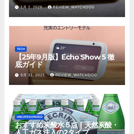
1月 2, 2026
REVIEW_WATCHDOG
TECH
【25年9月版】Echo Show 5 徹
底ガイド
8月 31, 2025
REVIEW_WATCHDOG
UNCATEGORIZED
おすすめ炭酸水５点｜天然炭酸・
人工ガス注入の2タイプ