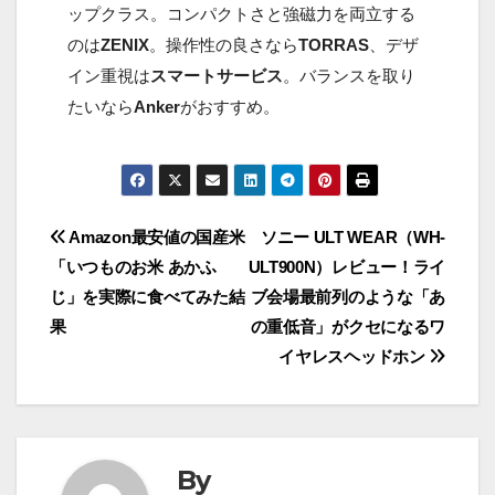
ップクラス。コンパクトさと強磁力を両立する
のは
ZENIX
。操作性の良さなら
TORRAS
、デザ
イン重視は
スマートサービス
。バランスを取り
たいなら
Anker
がおすすめ。
投
Amazon最安値の国産米
ソニー ULT WEAR（WH-
「いつものお米 あかふ
ULT900N）レビュー！ライ
稿
じ」を実際に食べてみた結
ブ会場最前列のような「あ
ナ
果
の重低音」がクセになるワ
イヤレスヘッドホン
ビ
ゲ
ー
By